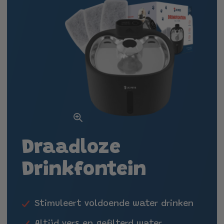
productinformatie
Uitgelichte
media
openen
in
galerieweergave
Draadloze
Drinkfontein
Stimuleert voldoende water drinken