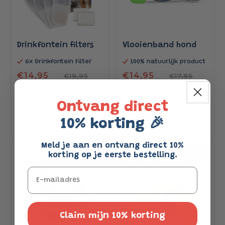
Drinkfontein filters
Vlooienband hond
6x Drinkfontein Filter
100% natuurlijk product
Aanbiedingsprijs
€14,95
Normale
Aanbiedingsprijs
€14,95
Normale
€19,95
€17,95
EUR
prijs
EUR
prijs
EUR
EUR
Ontvang direct
81 beoordelingen
80 beoordelingen
10% korting 🎉
Bekijk
Bekijk
Meld je aan en ontvang direct 10%
20% korting
25% korting
korting op je eerste bestelling.
Email
Claim mijn 10% korting