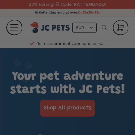
20% korting! 🐱 Code: KATTENDAG20
0
13
35
12
🐱 Kattendag eindigt over:
d
u
m
s
Winkelwage
onden
Ruim assortiment voor hond en kat
nti blaf
ezondheid
Your pet adventure
erzorging
starts with JC Pets!
ygiëne
nderweg
Shop all products
atten
limme producten